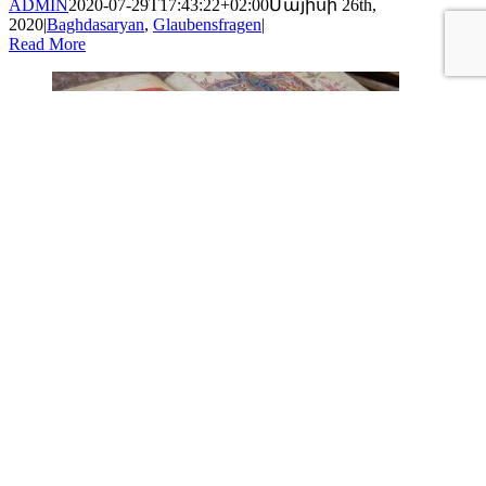
ADMIN
2020-07-29T17:43:22+02:00
Մայիսի 26th,
2020
|
Baghdasaryan
,
Glaubensfragen
|
Read More
Wort zum Sonntag am 16.05.2020
Gallery
Wort zum Sonntag am 16.05.2020
Bilicyan
,
Glaubensfragen
Wort zum Sonntag am 16.05.2020