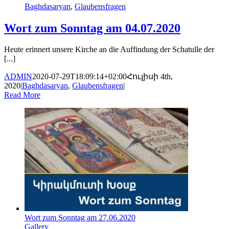
Baghdasaryan
,
Glaubensfragen
Wort zum Sonntag am 04.07.2020
Heute erinnert unsere Kirche an die Auffindung der Schatulle der
[...]
ADMIN
2020-07-29T18:09:14+02:00
Հուլիսի 4th,
2020
|
Baghdasaryan
,
Glaubensfragen
|
Read More
Wort zum Sonntag am 27.06.2020
Gallery