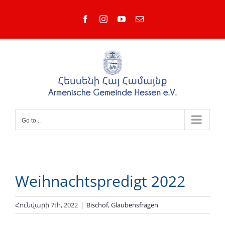
Skip
Facebook
Instagram
YouTube
Email
to
content
Go to...
Weihnachtspredigt 2022
Հունվարի 7th, 2022
|
Bischof
,
Glaubensfragen