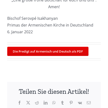
„Eine große frohe Botschaft für euch und uns“.
Amen!
Bischof Serovpé Isakhanyan
Primas der Armenischen Kirche in Deutschland
6. Januar 2022
Die Predigt auf Armenisch und Deutsch als PDF
Teilen Sie diesen Artikel!
Facebook
X
Reddit
LinkedIn
WhatsApp
Tumblr
Pinterest
Vk
Email