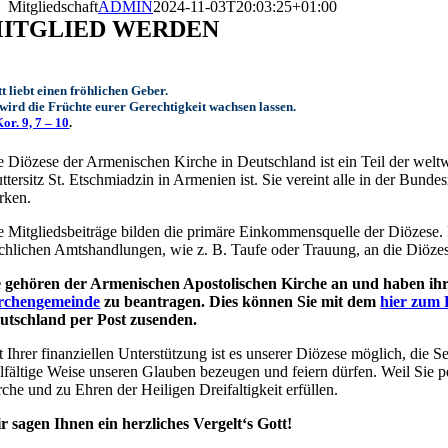
Mitgliedschaft
ADMIN
2024-11-03T20:03:25+01:00
ITGLIED WERDEN
t liebt einen fröhlichen Geber.
wird die Früchte eurer Gerechtigkeit wachsen lassen.
Kor. 9, 7 – 10
.
e Diözese der Armenischen Kirche in Deutschland ist ein Teil der weltw
ttersitz St. Etschmiadzin in Armenien ist. Sie vereint alle in der Bu
rken.
e Mitgliedsbeiträge bilden die primäre Einkommensquelle der Diözese. E
rchlichen Amtshandlungen, wie z. B. Taufe oder Trauung, an die Diöze
e gehören der Armenischen Apostolischen Kirche an und haben ihre
rchengemeinde
zu beantragen. Dies können Sie mit dem
hier zum 
utschland per Post zusenden.
t Ihrer finanziellen Unterstützung ist es unserer Diözese möglich, die S
elfältige Weise unseren Glauben bezeugen und feiern dürfen. Weil Sie 
rche und zu Ehren der Heiligen Dreifaltigkeit erfüllen.
r sagen Ihnen ein herzliches Vergelt‘s Gott!