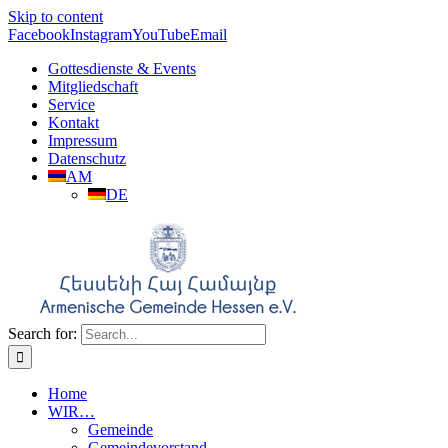
Skip to content
Facebook
Instagram
YouTube
Email
Gottesdienste & Events
Mitgliedschaft
Service
Kontakt
Impressum
Datenschutz
AM
DE
Search for:
Home
WIR…
Gemeinde
Gemeindevorstand