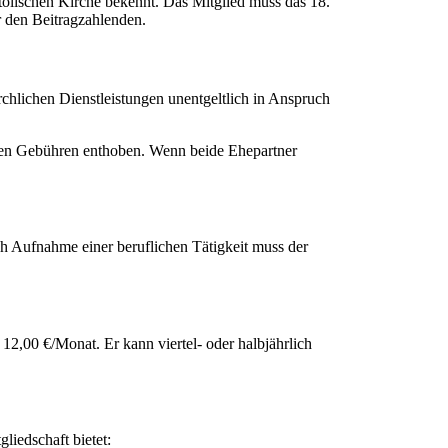
tolischen Kirche bekennt. Das Mitglied muss das 18.
r den Beitragzahlenden.
chlichen Dienstleistungen unentgeltlich in Anspruch
mmten Gebühren enthoben. Wenn beide Ehepartner
ch Aufnahme einer beruflichen Tätigkeit muss der
12,00 €/Monat. Er kann viertel- oder halbjährlich
liedschaft bietet: