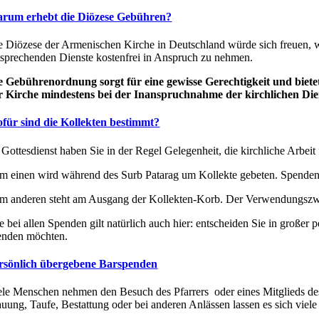
rum erhebt die Diözese Gebühren?
e Diözese der Armenischen Kirche in Deutschland würde sich freuen, w
tsprechenden Dienste kostenfrei in Anspruch zu nehmen.
e Gebührenordnung sorgt für eine gewisse Gerechtigkeit und bietet
r Kirche mindestens bei der Inanspruchnahme der kirchlichen Dien
für sind die Kollekten bestimmt?
 Gottesdienst haben Sie in der Regel Gelegenheit, die kirchliche Arbeit f
m einen wird während des Surb Patarag um Kollekte gebeten. Spenden, 
m anderen steht am Ausgang der Kollekten-Korb. Der Verwendungszweck
e bei allen Spenden gilt natürlich auch hier: entscheiden Sie in große
enden möchten.
rsönlich übergebene Barspenden
ele Menschen nehmen den Besuch des Pfarrers oder eines Mitglieds de
auung, Taufe, Bestattung oder bei anderen Anlässen lassen es sich viel