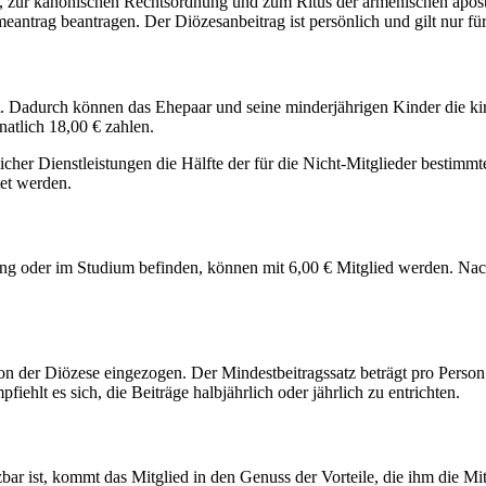
hre, zur kanonischen Rechtsordnung und zum Ritus der armenischen apos
antrag beantragen. Der Diözesanbeitrag ist persönlich und gilt nur fü
t. Dadurch können das Ehepaar und seine minderjährigen Kinder die kir
atlich 18,00 € zahlen.
licher Dienstleistungen die Hälfte der für die Nicht-Mitglieder besti
tet werden.
ildung oder im Studium befinden, können mit 6,00 € Mitglied werden. Na
n der Diözese eingezogen. Der Mindestbeitragssatz beträgt pro Person 
ehlt es sich, die Beiträge halbjährlich oder jährlich zu entrichten.
ar ist, kommt das Mitglied in den Genuss der Vorteile, die ihm die Mitg