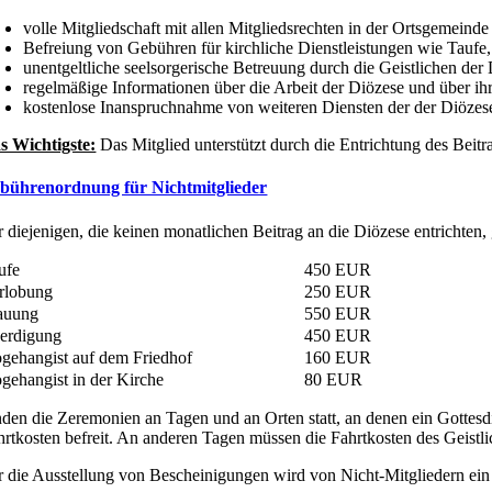
volle Mitgliedschaft mit allen Mitgliedsrechten in der Ortsgemei
Befreiung von Gebühren für kirchliche Dienstleistungen wie Taufe
unentgeltliche seelsorgerische Betreuung durch die Geistlichen der
regelmäßige Informationen über die Arbeit der Diözese und über ihr
kostenlose Inanspruchnahme von weiteren Diensten der der Diözese
s Wichtigste:
Das Mitglied unterstützt durch die Entrichtung des Beit
bührenordnung für Nichtmitglieder
r diejenigen, die keinen monatlichen Beitrag an die Diözese entrichten
ufe
450 EUR
rlobung
250 EUR
auung
550 EUR
erdigung
450 EUR
gehangist auf dem Friedhof
160 EUR
gehangist in der Kirche
80 EUR
nden die Zeremonien an Tagen und an Orten statt, an denen ein Gottesd
hrtkosten befreit. An anderen Tagen müssen die Fahrtkosten des Geistli
r die Ausstellung von Bescheinigungen wird von Nicht-Mitgliedern ein