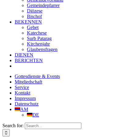
Gemeindepfarrer
Diözese
Bischof
BEKENNEN
Gebet
Katechese
Surb Patarag
Kirchenjahr
Glaubensfragen
DIENEN
BERICHTEN
Gottesdienste & Events
Mitgliedschaft
Service
Kontakt
Impressum
Datenschutz
AM
DE
Search for: