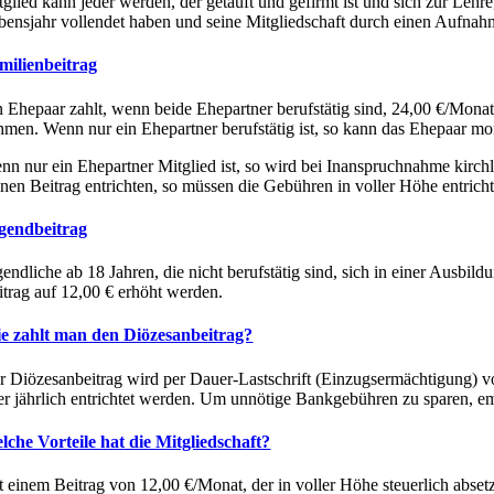
tglied kann jeder werden, der getauft und gefirmt ist und sich zur Le
bensjahr vollendet haben und seine Mitgliedschaft durch einen Aufnahme
milienbeitrag
n Ehepaar zahlt, wenn beide Ehepartner berufstätig sind, 24,00 €/Mona
hmen. Wenn nur ein Ehepartner berufstätig ist, so kann das Ehepaar mon
nn nur ein Ehepartner Mitglied ist, so wird bei Inanspruchnahme kirch
inen Beitrag entrichten, so müssen die Gebühren in voller Höhe entrich
gendbeitrag
gendliche ab 18 Jahren, die nicht berufstätig sind, sich in einer Ausb
itrag auf 12,00 € erhöht werden.
e zahlt man den Diözesanbeitrag?
r Diözesanbeitrag wird per Dauer-Lastschrift (Einzugsermächtigung) vo
er jährlich entrichtet werden. Um unnötige Bankgebühren zu sparen, empfi
lche Vorteile hat die Mitgliedschaft?
t einem Beitrag von 12,00 €/Monat, der in voller Höhe steuerlich absetzb