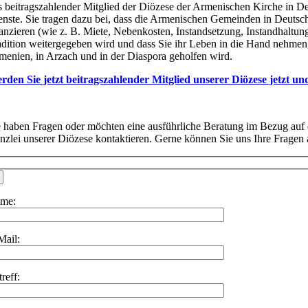
s beitragszahlender Mitglied der Diözese der Armenischen Kirche in De
enste. Sie tragen dazu bei, dass die Armenischen Gemeinden in Deutsc
nanzieren (wie z. B. Miete, Nebenkosten, Instandsetzung, Instandhaltu
adition weitergegeben wird und dass Sie ihr Leben in die Hand nehmen,
menien, in Arzach und in der Diaspora geholfen wird.
rden Sie jetzt beitragszahlender Mitglied unserer Diözese jetzt u
e haben Fragen oder möchten eine ausführliche Beratung im Bezug auf 
nzlei unserer Diözese kontaktieren. Gerne können Sie uns Ihre Fragen 
me:
Mail:
reff: