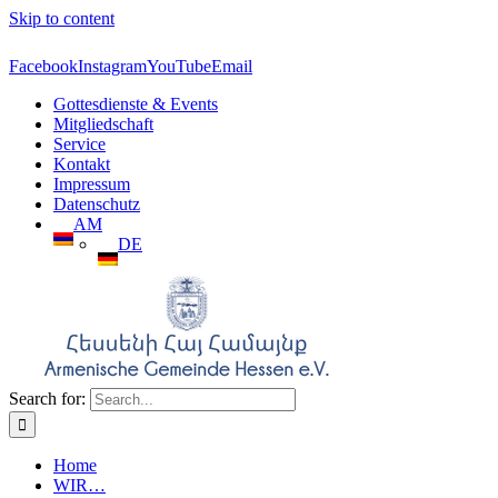
Skip to content
Facebook
Instagram
YouTube
Email
Gottesdienste & Events
Mitgliedschaft
Service
Kontakt
Impressum
Datenschutz
AM
DE
Search for:
Home
WIR…