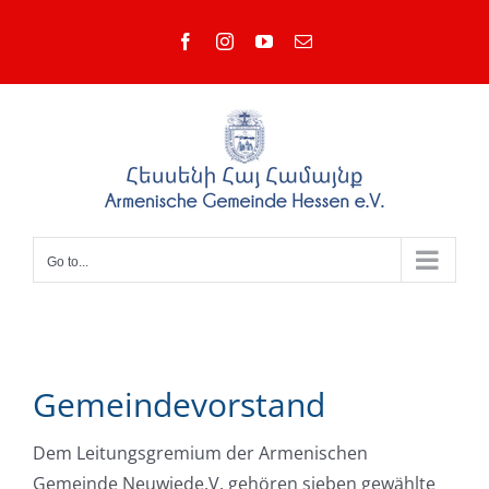
Skip
Facebook
Instagram
YouTube
Email
to
content
Go to...
Gemeindevorstand
Dem Leitungsgremium der Armenischen
Gemeinde Neuwiede.V. gehören sieben gewählte