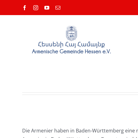
Skip
Facebook
Instagram
YouTube
Email
to
content
Die Armenier haben in Baden-Württemberg eine me