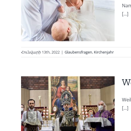
Nam
[...]
Հունվարի 13th, 2022
|
Glaubensfragen
,
Kirchenjahr
We
Wei
igt
[...]