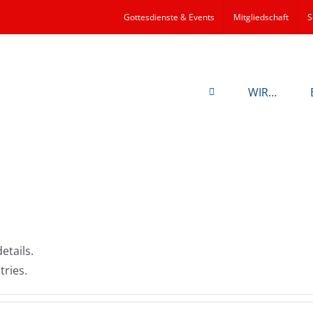
Gottesdienste & Events
Mitgliedschaft
S
WIR…
etails.
tries.