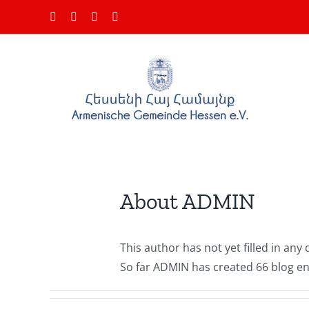
Skip
Facebook
Instagram
YouTube
Email
to
content
About
ADMIN
This author has not yet filled in any d
So far ADMIN has created 66 blog en