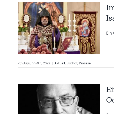
Im
Is
t
é
Ein 
Հունվարի 4th, 2022
|
Aktuell
,
Bischof
,
Diözese
Ei
O
it