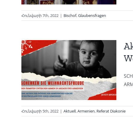
Հունվարի 7th, 2022
|
Bischof
,
Glaubensfragen
Ak
W
 Sie
SCH
de
ARME
nie
Հունվարի 5th, 2022
|
Aktuell
,
Armenien
,
Referat Diakonie