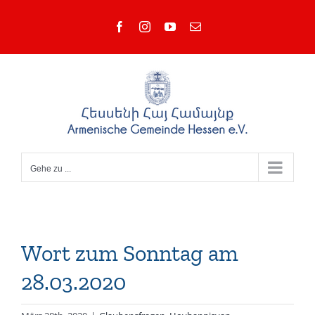
Zum
Facebook
Instagram
YouTube
E-
Inhalt
Mail
springen
Gehe zu ...
Wort zum Sonntag am
28.03.2020