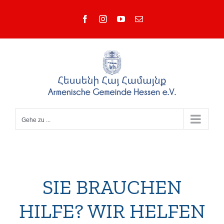
Zum
Facebook
Instagram
YouTube
E-
Inhalt
Mail
springen
Gehe zu ...
SIE BRAUCHEN
HILFE? WIR HELFEN