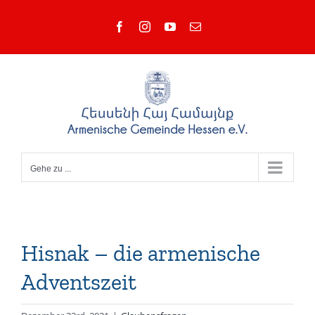
Zum
Facebook
Instagram
YouTube
E-
Inhalt
Mail
springen
Gehe zu ...
Hisnak – die armenische
Adventszeit