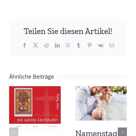
Teilen Sie diesen Artikel!
Facebook
X
Reddit
LinkedIn
WhatsApp
Tumblr
Pinterest
Vk
E-
Mail
Ähnliche Beiträge
Namenstag