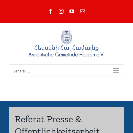
Zum
Facebook
Instagram
YouTube
E-
Inhalt
Mail
springen
Gehe zu ...
Referat Presse &
Offentlichkeitsarbeit