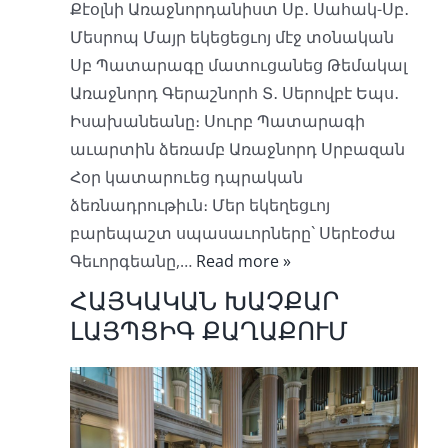
Քէօլնի Առաջնորդանիստ Սբ․ Սահակ-Սբ․
Մեսրոպ Մայր եկեցեցւոյ մէջ տօնական
Սբ Պատարագը մատուցանեց Թեմակալ
Առաջնորդ Գերաշնորհ Տ․ Սերովբէ Եպս․
Իսախանեանը։ Սուրբ Պատարագի
աւարտին ձեռամբ Առաջնորդ Սրբազան
Հօր կատարուեց դպրական
ձեռնադրութիւն։ Մեր եկեղեցւոյ
բարեպաշտ սպասաւորները` Սերէօժա
Գեւորգեանը,…
Read more »
ՀԱՅԿԱԿԱՆ ԽԱՉՔԱՐ
ԼԱՅՊՑԻԳ ՔԱՂԱՔՈՒՄ