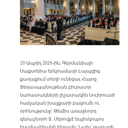
20 Ապրիլ 2026-ին, Գերմանիայի
Սաքսոնիա երկրամասի Լայպցիգ
քաղաքում տեղի ունեցաւ Հայոց
Ցեղասպանութեան բիւրաւոր
նահատակների յիշատակին նուիրուած
հայկական խաչքարի բացումն ու
օրհնությունը՝ Թեմիս առաջնորդ
գերաշնորհ Տ․ Սերովբէ եպիսկոպոս
Իսախանեանի ձեռամբ։ Նախ՝ քաղաքի