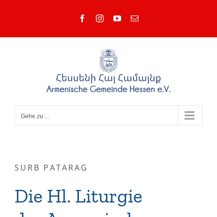
Zum
Facebook
Instagram
YouTube
E-
Inhalt
Mail
springen
Gehe zu ...
SURB PATARAG
Die Hl. Liturgie