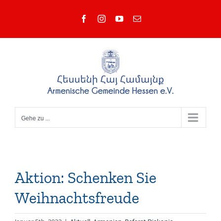
Zum
Facebook
Instagram
YouTube
E-
Inhalt
Mail
springen
Gehe zu ...
Aktion: Schenken Sie
Weihnachtsfreude