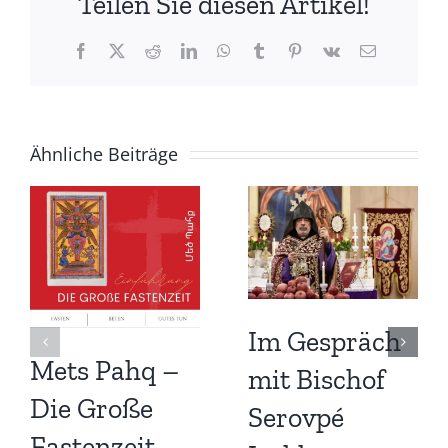
Teilen Sie diesen Artikel!
Facebook
X
Reddit
LinkedIn
WhatsApp
Tumblr
Pinterest
Vk
E-
Mail
Ähnliche Beiträge
Im Gespräch
Mets Pahq –
mit Bischof
Die Große
Serovpé
Fastenzeit