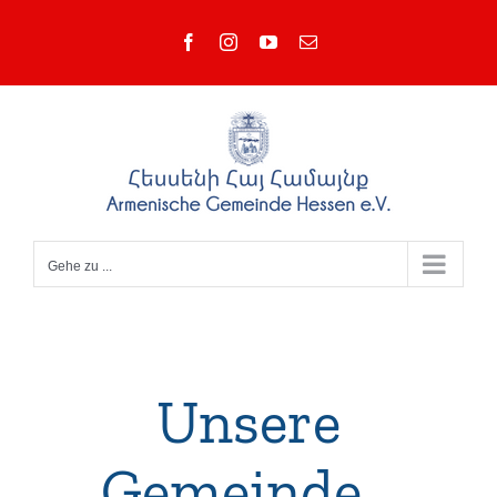
Zum
Facebook
Instagram
YouTube
E-
Inhalt
Mail
springen
Gehe zu ...
Unsere
Gemeinde…