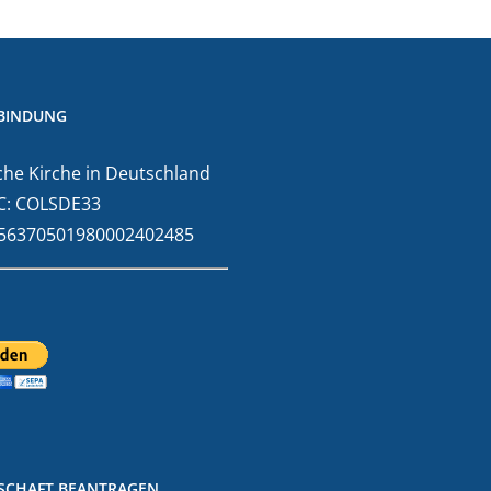
BINDUNG
he Kirche in Deutschland
C: COLSDE33
E56370501980002402485
DSCHAFT BEANTRAGEN