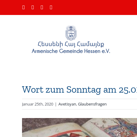
Zum
Facebook
Instagram
YouTube
E-
Inhalt
Mail
springen
Wort zum Sonntag am 25.0
Januar 25th, 2020
|
Avetisyan
,
Glaubensfragen