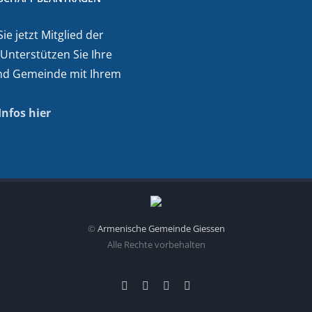
e jetzt Mitglied der
 Unterstützen Sie Ihre
nd Gemeinde mit Ihrem
Infos hier
©
Armenische Gemeinde Giessen
Alle Rechte vorbehalten
Facebook
Instagram
YouTube
E-
Mail