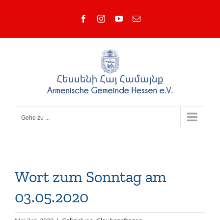
Zum
Facebook
Instagram
YouTube
E-
Inhalt
Mail
springen
Gehe zu ...
Wort zum Sonntag am
03.05.2020