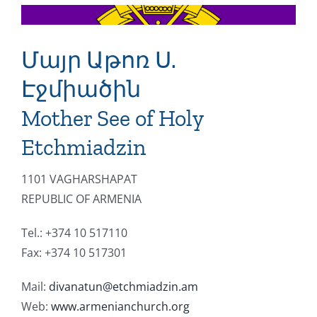
Մայր Աթոռ Ս.
Էջմիածին
Mother See of Holy
Etchmiadzin
1101 VAGHARSHAPAT
REPUBLIC OF ARMENIA
Tel.:
+374 10 517110
Fax: +
374 10 517301
Mail:
divanatun@etchmiadzin.am
Web:
www.armenianchurch.org