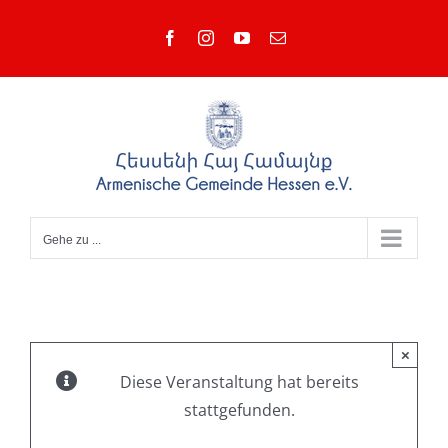
Zum
Facebook
Instagram
YouTube
E-
Inhalt
Mail
springen
Gehe zu ...
×
Diese Veranstaltung hat bereits
stattgefunden.