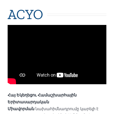
ACYO
Հայ Եկեղեցու Համաշխարհային
Երիտասարդական
Միավորման
նախահիմնադրումը կարելի է