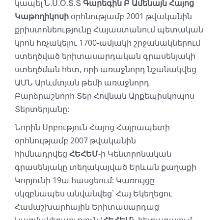
կապել Ն.Ս.Օ.Տ.Տ
Գարեգին Բ Ամենայն Հայոց
Կաթողիկոսի
օրհնությամբ 2001 թվականին
քրիստոնեությունը Հայաստանում պետական
կրոն հռչակելու 1700-ամյակի շրջանակներում
ստեղծված երիտասարդական գրասենյակի
ստեղծման հետ, որի առաջնորդ նշանակվեց
ԱՄՆ Արևմտյան թեմի առաջնորդ
Բարձրաշնորհ Տեր Հովնան Արքեպիսկոպոս
Տերտերյանը:
Նորին Սրբություն Հայոց Հայրապետի
օրհնությամբ 2007 թվականին
հիմնադրվեց
ՀԵՀԵՄ
-ի Կենտրոնական
գրասենյակը տեղակայված Երևան քաղաքի
Կորյունի 19ա հասցեում: Կառույցը
սկզբնապես անվանվեց՝ Հայ Եկեղեցու
Համաշխարհային Երիտասարդաց