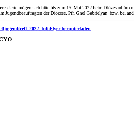
teressierte mögen sich bitte bis zum 15. Mai 2022 beim Diözesanbüro
im Jugendbeauftragten der Diözese, Pfr. Gnel Gabrielyan, bzw. bei an
ltjugendtreff_2022_InfoFlyer herunterladen
CYO