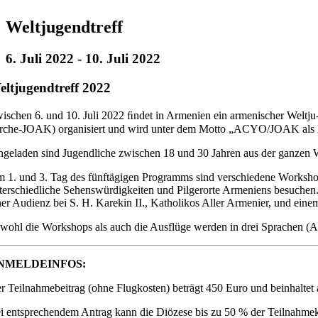
Weltjugendtreff
6. Juli 2022
-
10. Juli 2022
eltjugendtreff 2022
ischen 6. und 10. Juli 2022 ﬁndet in Armenien ein armenischer Weltj
rche-JOAK) organisiert und wird unter dem Motto „ACYO/JOAK als B
ngeladen sind Jugendliche zwischen 18 und 30 Jahren aus der ganzen W
 1. und 3. Tag des fünftägigen Programms sind verschiedene Workshop
terschiedliche Sehenswürdigkeiten und Pilgerorte Armeniens besuchen. A
ner Audienz bei S. H. Karekin II., Katholikos Aller Armenier, und ei
wohl die Workshops als auch die Ausflüge werden in drei Sprachen (Ar
NMELDEINFOS:
r Teilnahmebeitrag (ohne Flugkosten) beträgt 450 Euro und beinhaltet
i entsprechendem Antrag kann die Diözese bis zu 50 % der Teilnahme