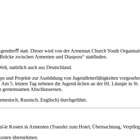
u-gendtreﬀ statt. Dieser wird von der Armenian Church Youth Organi
rücke zwischen Armenien und Diaspora“ stattfinden.
elt, natürlich auch aus Deutschland.
s und Projekte zur Ausbildung von Jugendleiterfähigkeiten vorgesehe
m 5. letzten Tag nehmen die Jugend-lichen an der Hl. Liturgie in St. 
nem gemeinsamen Abschlussessen.
menisch, Russisch, Englisch) durchgeführt.
 al-le Kosten in Armenien (Transfer zum Hotel, Übernachtung, Verpfle
kosten übernehmen.