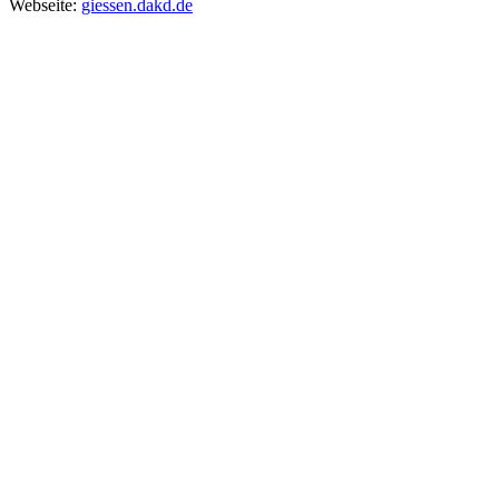
Webseite:
giessen.dakd.de