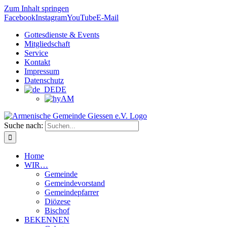
Zum Inhalt springen
Facebook
Instagram
YouTube
E-Mail
Gottesdienste & Events
Mitgliedschaft
Service
Kontakt
Impressum
Datenschutz
DE
AM
Suche nach:
Home
WIR…
Gemeinde
Gemeindevorstand
Gemeindepfarrer
Diözese
Bischof
BEKENNEN